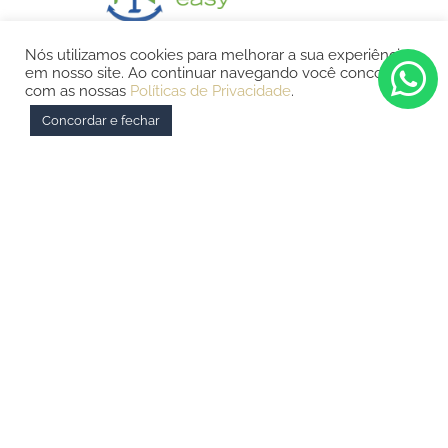
Nós utilizamos cookies para melhorar a sua experiência
Home
em nosso site. Ao continuar navegando você concorda
com as nossas
Políticas de Privacidade
.
Embarcações
Concordar e fechar
Sobre nós
Como funciona?
Vantagens
Contato
Porto Marina Astúrias Guarujá
Rua Francesca Sapocheti Castrucci, 805 - Jardim Asturias,
Guarujá - SP, 11420-550
(11) 93214-9240
(11) 93214-9240
compartilhados@internauticagroup.com.br